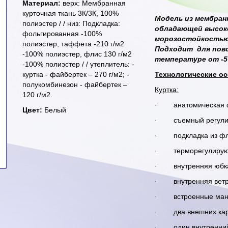
Материал:
верх: Мембранная
курточная ткань 3К/3К, 100%
Модель из мембранн
полиэстер / / низ: Подкладка:
обладающей высок
фольгированная -100%
морозостойкостью
полиэстер, таффета -210 г/м2
Подходит для повс
-100% полиэстер, флис 130 г/м2
температуре от -5
-100% полиэстер / / утеплитель: -
куртка - файбертек – 270 г/м2; -
Технологические о
полукомбинезон - файбертек –
Куртка:
120 г/м2.
· анатомическая ф
Цвет:
Белый
· съемный регули
· подкладка из фли
· терморегулирующа
· внутренняя юбка 
· внутренняя ветр
· встроенные манж
· два внешних кар
· один внутренний