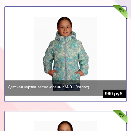
Детская куртка весна-осень КМ-01 (салат)
960 руб.