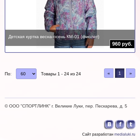
Детская куртка весна-осень КМ-01 (фиолет)
960 руб.
«
1
»
По:
Товары 1 - 24 из 24
© OOO "СПОРТЛИНК" г. Великие Луки, пер. Пескарева, д. 5
Сайт разработан
medialuki.ru