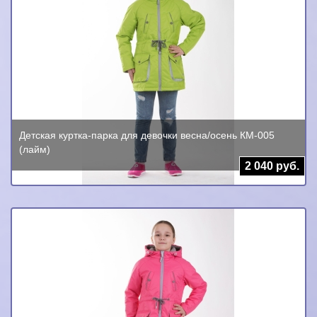
Детская куртка-парка для девочки весна/осень КМ-005
(лайм)
2 040 руб.